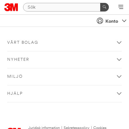
Konto
VÅRT BOLAG
NYHETER
MILJÖ
HJÄLP
Juridisk information
|
Sekretesspolicy
|
Cookies