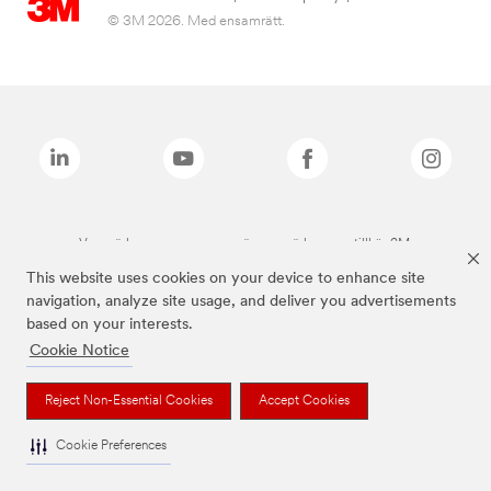
© 3M 2026. Med ensamrätt.
Varumärken som anges ovan är varumärken som tillhör 3M.
This website uses cookies on your device to enhance site
navigation, analyze site usage, and deliver you advertisements
based on your interests.
Cookie Notice
Reject Non-Essential Cookies
Accept Cookies
Cookie Preferences