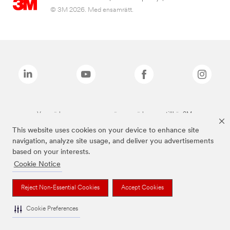
© 3M 2026. Med ensamrätt.
Varumärken som anges ovan är varumärken som tillhör 3M.
This website uses cookies on your device to enhance site
navigation, analyze site usage, and deliver you advertisements
based on your interests.
Cookie Notice
Reject Non-Essential Cookies
Accept Cookies
Cookie Preferences