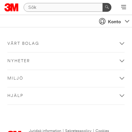
Konto
VÅRT BOLAG
NYHETER
MILJÖ
HJÄLP
Juridisk information
|
Sekretesspolicy
|
Cookies