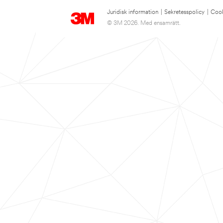
Juridisk information
|
Sekretesspolicy
|
Cook
© 3M 2026. Med ensamrätt.