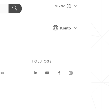
SE - SV
Konto
P
FÖLJ OSS
ice