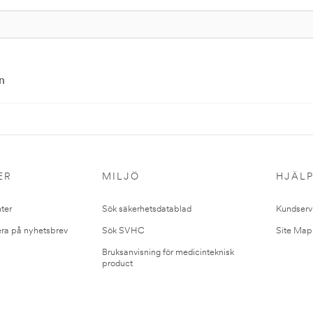
n
ER
MILJÖ
HJÄL
ter
Sök säkerhetsdatablad
Kundserv
ra på nyhetsbrev
Sök SVHC
Site Map
Bruksanvisning för medicinteknisk
product