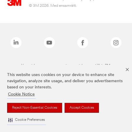
© 3M 2026. Med ensamrätt.
Varumärken som anges ovan är varumärken som tillhör 3M.
This website uses cookies on your device to enhance site
navigation, analyze site usage, and deliver you advertisements
based on your interests.
Cookie Notice
Reject Non-Essential Cookies
Accept Cookies
Cookie Preferences