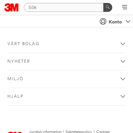
Konto
VÅRT BOLAG
NYHETER
MILJÖ
HJÄLP
Juridisk information
|
Sekretesspolicy
|
Cookies