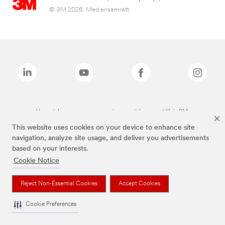
© 3M 2026. Med ensamrätt.
Varumärken som anges ovan är varumärken som tillhör 3M.
This website uses cookies on your device to enhance site
navigation, analyze site usage, and deliver you advertisements
based on your interests.
Cookie Notice
Reject Non-Essential Cookies
Accept Cookies
Cookie Preferences