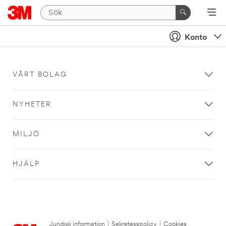
Konto
VÅRT BOLAG
NYHETER
MILJÖ
HJÄLP
Juridisk information
|
Sekretesspolicy
|
Cookies