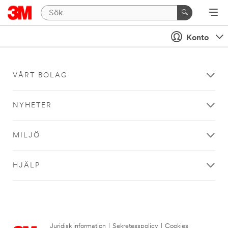
Konto
VÅRT BOLAG
NYHETER
MILJÖ
HJÄLP
Juridisk information
|
Sekretesspolicy
|
Cookies