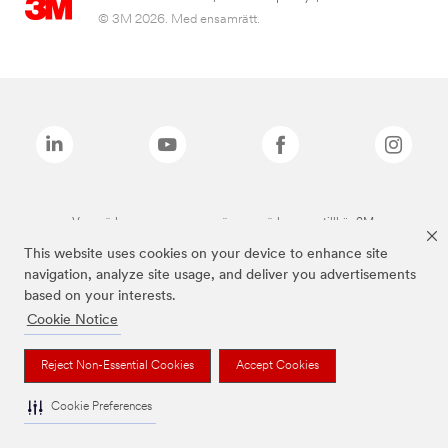
© 3M 2026. Med ensamrätt.
Varumärken som anges ovan är varumärken som tillhör 3M.
This website uses cookies on your device to enhance site
navigation, analyze site usage, and deliver you advertisements
based on your interests.
Cookie Notice
Reject Non-Essential Cookies
Accept Cookies
Cookie Preferences