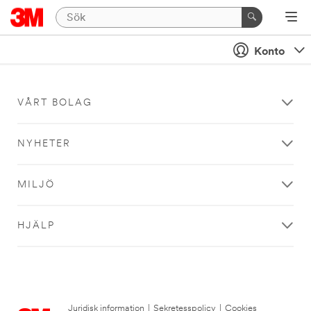
Konto
VÅRT BOLAG
NYHETER
MILJÖ
HJÄLP
Juridisk information
|
Sekretesspolicy
|
Cookies