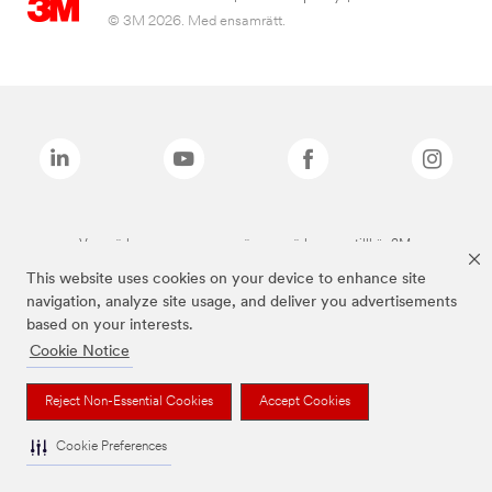
© 3M 2026. Med ensamrätt.
Varumärken som anges ovan är varumärken som tillhör 3M.
This website uses cookies on your device to enhance site
navigation, analyze site usage, and deliver you advertisements
based on your interests.
Cookie Notice
Reject Non-Essential Cookies
Accept Cookies
Cookie Preferences