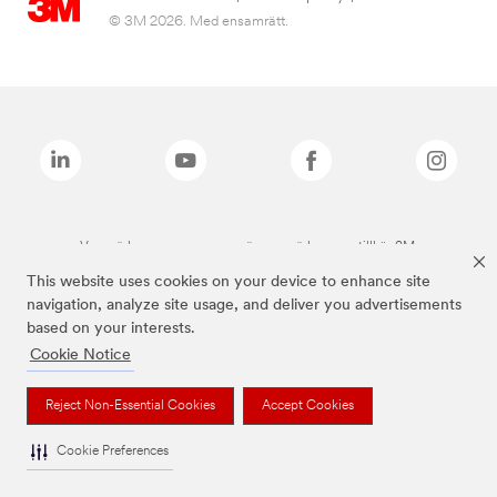
© 3M 2026. Med ensamrätt.
Varumärken som anges ovan är varumärken som tillhör 3M.
This website uses cookies on your device to enhance site
navigation, analyze site usage, and deliver you advertisements
based on your interests.
Cookie Notice
Reject Non-Essential Cookies
Accept Cookies
Cookie Preferences