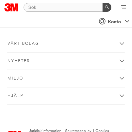
Konto
VÅRT BOLAG
NYHETER
MILJÖ
HJÄLP
Juridisk information
|
Sekretesspolicy
|
Cookies