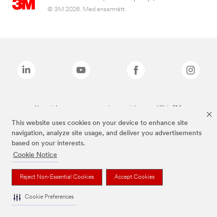
© 3M 2026. Med ensamrätt.
Varumärken som anges ovan är varumärken som tillhör 3M.
This website uses cookies on your device to enhance site
navigation, analyze site usage, and deliver you advertisements
based on your interests.
Cookie Notice
Reject Non-Essential Cookies
Accept Cookies
Cookie Preferences