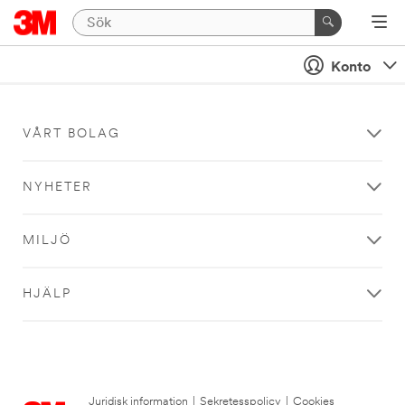
Konto
VÅRT BOLAG
NYHETER
MILJÖ
HJÄLP
Juridisk information
|
Sekretesspolicy
|
Cookies