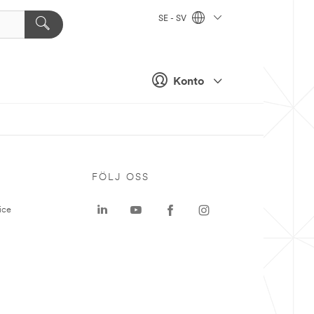
SE - SV
Konto
P
FÖLJ OSS
ice