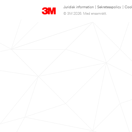
Juridisk information
|
Sekretesspolicy
|
Cook
© 3M 2026. Med ensamrätt.