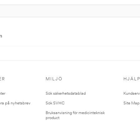
n
ER
MILJÖ
HJÄL
ter
Sök säkerhetsdatablad
Kundserv
ra på nyhetsbrev
Sök SVHC
Site Map
Bruksanvisning för medicinteknisk
product