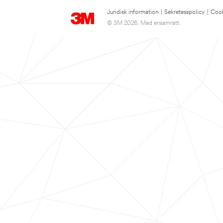
Juridisk information
|
Sekretesspolicy
|
Cook
© 3M 2026. Med ensamrätt.