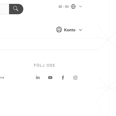
SE - SV
Konto
P
FÖLJ OSS
ice