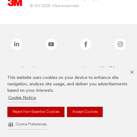
© 3M 2026. Med ensamrätt.
Varumärken som anges ovan är varumärken som tillhör 3M.
This website uses cookies on your device to enhance site
navigation, analyze site usage, and deliver you advertisements
based on your interests.
Cookie Notice
Reject Non-Essential Cookies
Accept Cookies
Cookie Preferences