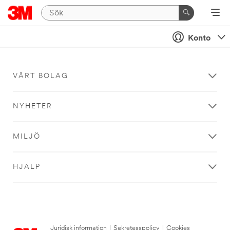
Konto
VÅRT BOLAG
NYHETER
MILJÖ
HJÄLP
Juridisk information
|
Sekretesspolicy
|
Cookies