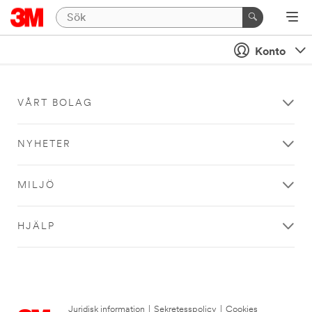
Konto
VÅRT BOLAG
NYHETER
MILJÖ
HJÄLP
Juridisk information
|
Sekretesspolicy
|
Cookies