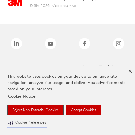
© 3M 2026. Med ensamrätt.
Varumärken som anges ovan är varumärken som tillhör 3M.
This website uses cookies on your device to enhance site
navigation, analyze site usage, and deliver you advertisements
based on your interests.
Cookie Notice
Reject Non-Essential Cookies
Accept Cookies
Cookie Preferences