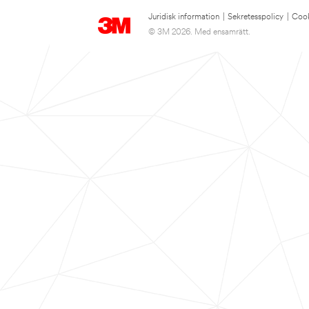
Juridisk information
|
Sekretesspolicy
|
Cook
© 3M 2026. Med ensamrätt.