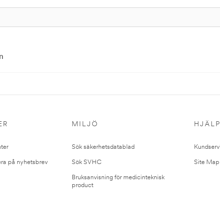
n
ER
MILJÖ
HJÄL
ter
Sök säkerhetsdatablad
Kundserv
ra på nyhetsbrev
Sök SVHC
Site Map
Bruksanvisning för medicinteknisk
product