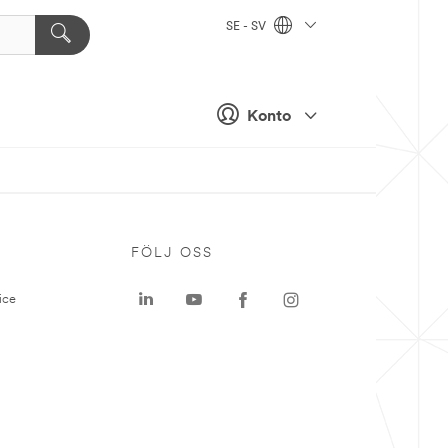
SE - SV
Konto
P
FÖLJ OSS
ice