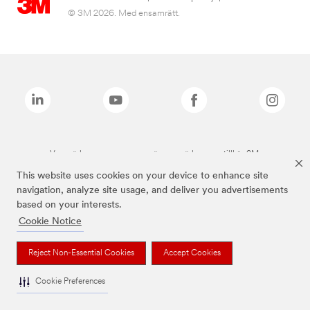
© 3M 2026. Med ensamrätt.
Varumärken som anges ovan är varumärken som tillhör 3M.
This website uses cookies on your device to enhance site
navigation, analyze site usage, and deliver you advertisements
based on your interests.
Cookie Notice
Reject Non-Essential Cookies
Accept Cookies
Cookie Preferences