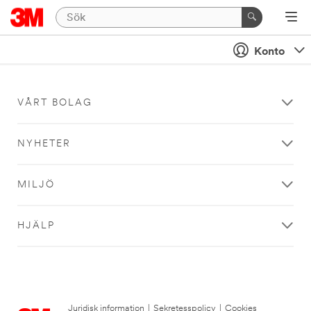
Konto
VÅRT BOLAG
NYHETER
MILJÖ
HJÄLP
Juridisk information
|
Sekretesspolicy
|
Cookies