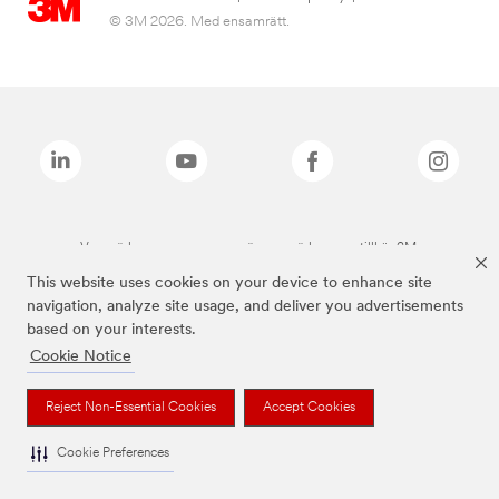
© 3M 2026. Med ensamrätt.
Varumärken som anges ovan är varumärken som tillhör 3M.
This website uses cookies on your device to enhance site
navigation, analyze site usage, and deliver you advertisements
based on your interests.
Cookie Notice
Reject Non-Essential Cookies
Accept Cookies
Cookie Preferences