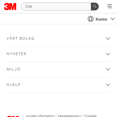
Konto
VÅRT BOLAG
NYHETER
MILJÖ
HJÄLP
Juridisk information
|
Sekretesspolicy
|
Cookies