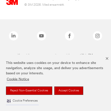
© 3M 2026. Med ensamrätt.
Varumärken som anges ovan är varumärken som tillhör 3M.
This website uses cookies on your device to enhance site
navigation, analyze site usage, and deliver you advertisements
based on your interests.
Cookie Notice
Reject Non-Essential Cookies
Accept Cookies
Cookie Preferences