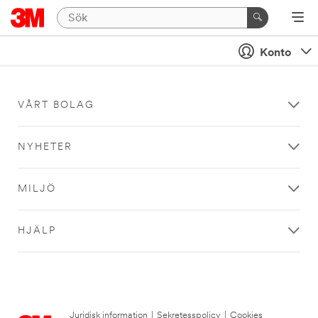
Konto
VÅRT BOLAG
NYHETER
MILJÖ
HJÄLP
Juridisk information
|
Sekretesspolicy
|
Cookies