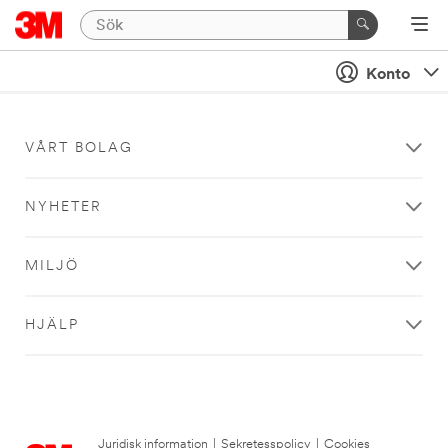
Konto
VÅRT BOLAG
NYHETER
MILJÖ
HJÄLP
Juridisk information
|
Sekretesspolicy
|
Cookies