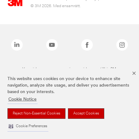
© 3M 2026. Med ensamrätt.
Varumärken som anges ovan är varumärken som tillhör 3M.
This website uses cookies on your device to enhance site
navigation, analyze site usage, and deliver you advertisements
based on your interests.
Cookie Notice
Reject Non-Essential Cookies
Accept Cookies
Cookie Preferences