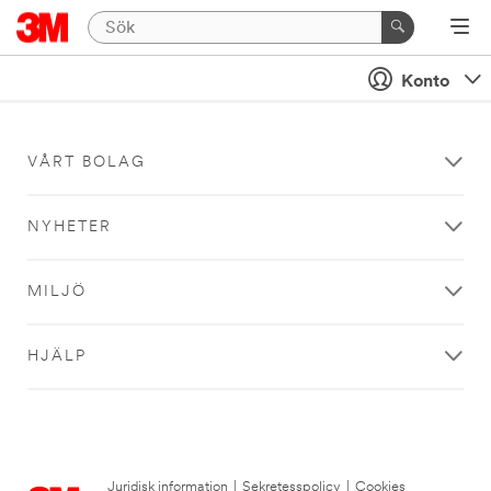
Konto
VÅRT BOLAG
NYHETER
MILJÖ
HJÄLP
Juridisk information
|
Sekretesspolicy
|
Cookies