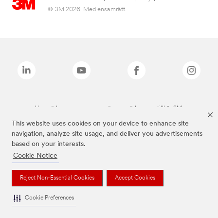
© 3M 2026. Med ensamrätt.
Varumärken som anges ovan är varumärken som tillhör 3M.
This website uses cookies on your device to enhance site
navigation, analyze site usage, and deliver you advertisements
based on your interests.
Cookie Notice
Reject Non-Essential Cookies
Accept Cookies
Cookie Preferences