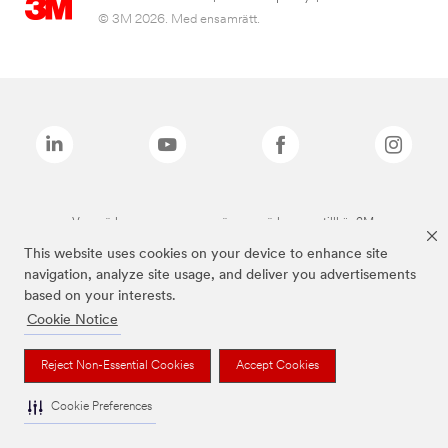
© 3M 2026. Med ensamrätt.
Varumärken som anges ovan är varumärken som tillhör 3M.
This website uses cookies on your device to enhance site
navigation, analyze site usage, and deliver you advertisements
based on your interests.
Cookie Notice
Reject Non-Essential Cookies
Accept Cookies
Cookie Preferences