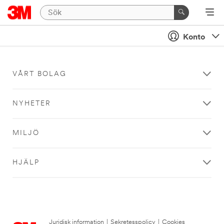
Konto
VÅRT BOLAG
NYHETER
MILJÖ
HJÄLP
Juridisk information
|
Sekretesspolicy
|
Cookies