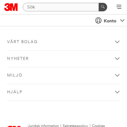
Konto
VÅRT BOLAG
NYHETER
MILJÖ
HJÄLP
Juridisk information
|
Sekretesspolicy
|
Cookies