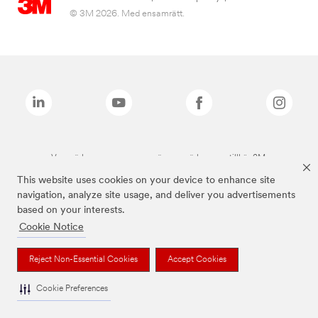
© 3M 2026. Med ensamrätt.
Varumärken som anges ovan är varumärken som tillhör 3M.
This website uses cookies on your device to enhance site
navigation, analyze site usage, and deliver you advertisements
based on your interests.
Cookie Notice
Reject Non-Essential Cookies
Accept Cookies
Cookie Preferences