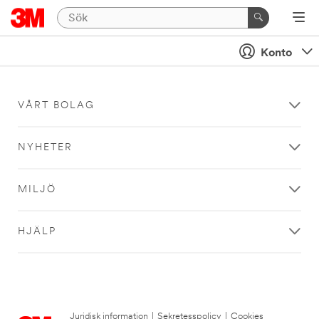
Konto
VÅRT BOLAG
NYHETER
MILJÖ
HJÄLP
Juridisk information
|
Sekretesspolicy
|
Cookies