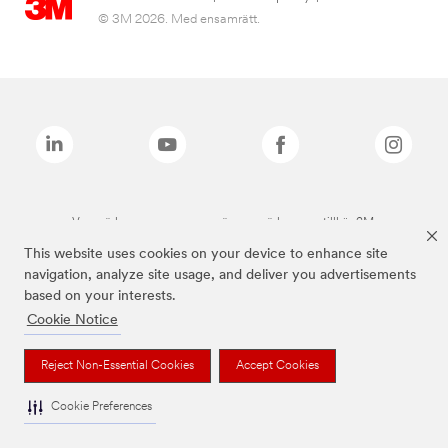
© 3M 2026. Med ensamrätt.
Varumärken som anges ovan är varumärken som tillhör 3M.
This website uses cookies on your device to enhance site
navigation, analyze site usage, and deliver you advertisements
based on your interests.
Cookie Notice
Reject Non-Essential Cookies
Accept Cookies
Cookie Preferences