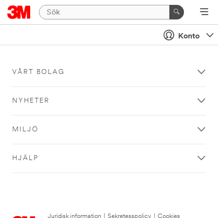
Konto
VÅRT BOLAG
NYHETER
MILJÖ
HJÄLP
Juridisk information
|
Sekretesspolicy
|
Cookies