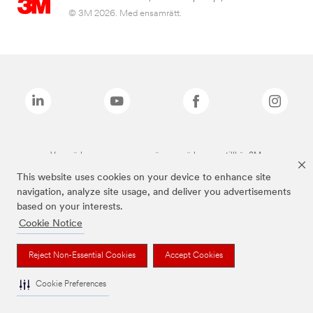
© 3M 2026. Med ensamrätt.
Varumärken som anges ovan är varumärken som tillhör 3M.
This website uses cookies on your device to enhance site
navigation, analyze site usage, and deliver you advertisements
based on your interests.
Cookie Notice
Reject Non-Essential Cookies
Accept Cookies
Cookie Preferences