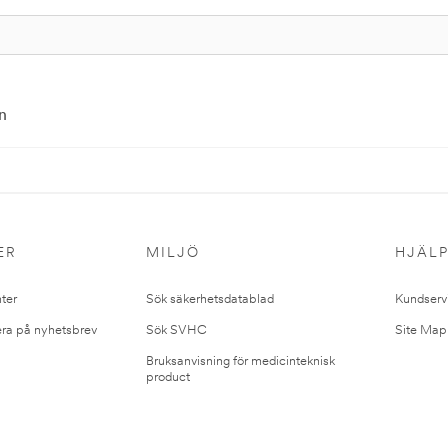
n
ER
MILJÖ
HJÄL
ter
Sök säkerhetsdatablad
Kundserv
ra på nyhetsbrev
Sök SVHC
Site Map
Bruksanvisning för medicinteknisk
product