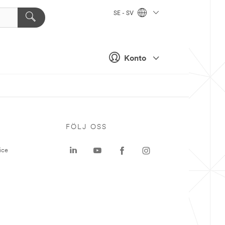
SE - SV
Konto
P
FÖLJ OSS
ice