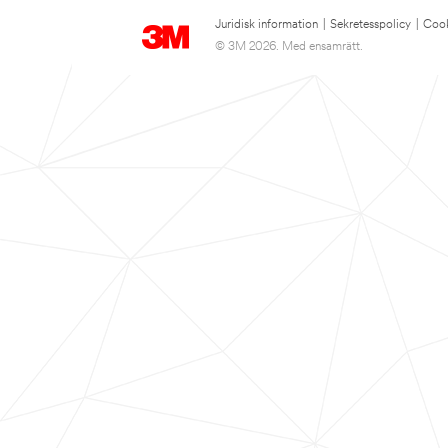
Juridisk information
|
Sekretesspolicy
|
Cook
© 3M 2026. Med ensamrätt.