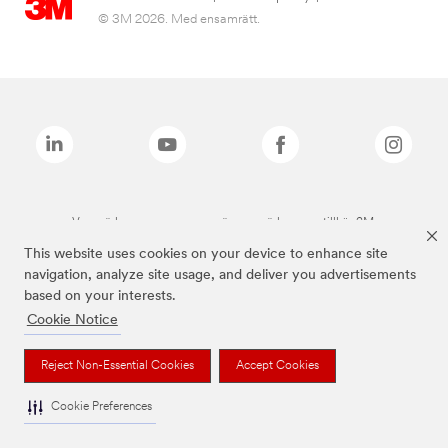
© 3M 2026. Med ensamrätt.
Varumärken som anges ovan är varumärken som tillhör 3M.
This website uses cookies on your device to enhance site
navigation, analyze site usage, and deliver you advertisements
based on your interests.
Cookie Notice
Reject Non-Essential Cookies
Accept Cookies
Cookie Preferences