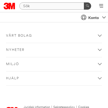
Konto
VÅRT BOLAG
NYHETER
MILJÖ
HJÄLP
Juridisk information
|
Sekretesspolicy
|
Cookies