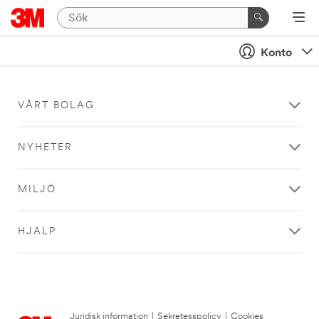
Konto
VÅRT BOLAG
NYHETER
MILJÖ
HJÄLP
Juridisk information
|
Sekretesspolicy
|
Cookies