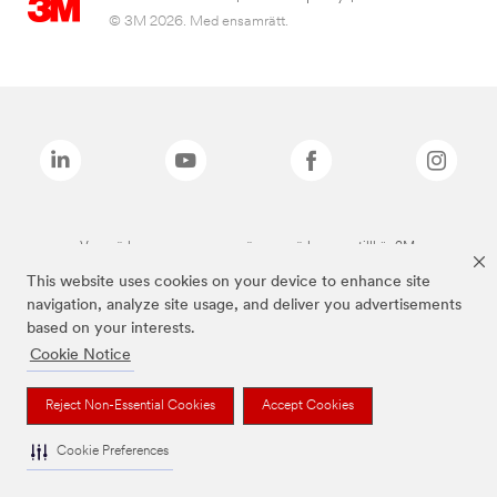
© 3M 2026. Med ensamrätt.
Varumärken som anges ovan är varumärken som tillhör 3M.
This website uses cookies on your device to enhance site
navigation, analyze site usage, and deliver you advertisements
based on your interests.
Cookie Notice
Reject Non-Essential Cookies
Accept Cookies
Cookie Preferences