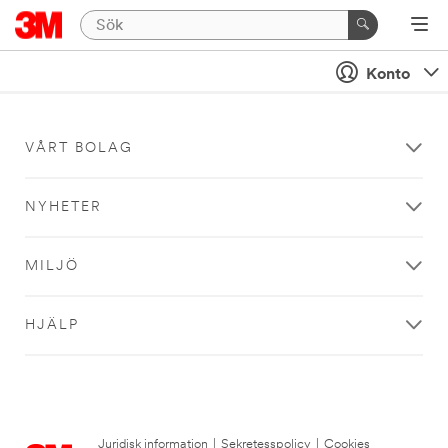
Konto
VÅRT BOLAG
NYHETER
MILJÖ
HJÄLP
Juridisk information
|
Sekretesspolicy
|
Cookies