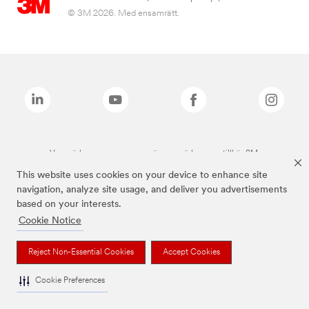
© 3M 2026. Med ensamrätt.
Varumärken som anges ovan är varumärken som tillhör 3M.
This website uses cookies on your device to enhance site
navigation, analyze site usage, and deliver you advertisements
based on your interests.
Cookie Notice
Reject Non-Essential Cookies
Accept Cookies
Cookie Preferences