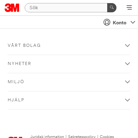
Konto
VÅRT BOLAG
NYHETER
MILJÖ
HJÄLP
Juridisk information
|
Sekretesspolicy
|
Cookies