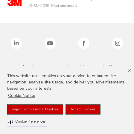
© 3M 2026. Med ensamrätt.
Varumärken som anges ovan är varumärken som tillhör 3M.
This website uses cookies on your device to enhance site
navigation, analyze site usage, and deliver you advertisements
based on your interests.
Cookie Notice
Reject Non-Essential Cookies
Accept Cookies
Cookie Preferences