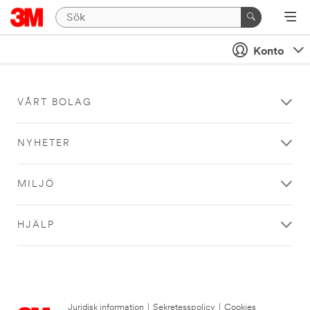
Konto
VÅRT BOLAG
NYHETER
MILJÖ
HJÄLP
Juridisk information
|
Sekretesspolicy
|
Cookies