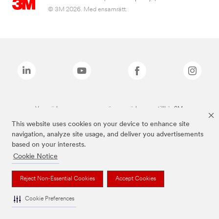
© 3M 2026. Med ensamrätt.
Varumärken som anges ovan är varumärken som tillhör 3M.
This website uses cookies on your device to enhance site
navigation, analyze site usage, and deliver you advertisements
based on your interests.
Cookie Notice
Reject Non-Essential Cookies
Accept Cookies
Cookie Preferences