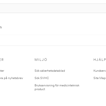
n
ER
MILJÖ
HJÄL
ter
Sök säkerhetsdatablad
Kundserv
ra på nyhetsbrev
Sök SVHC
Site Map
Bruksanvisning för medicinteknisk
product