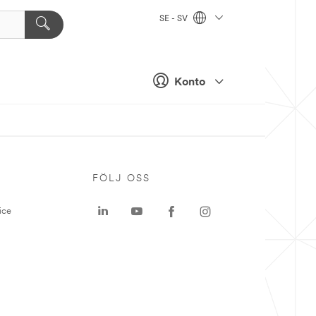
SE - SV
Konto
P
FÖLJ OSS
ice