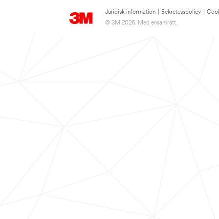
Juridisk information
|
Sekretesspolicy
|
Cook
© 3M 2026. Med ensamrätt.