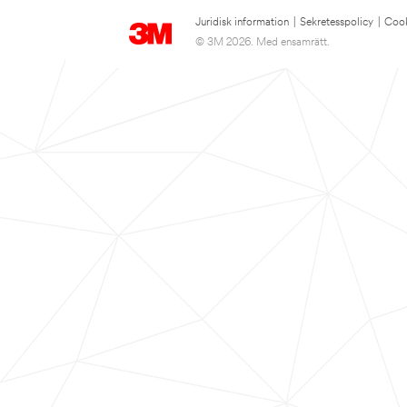
Juridisk information
|
Sekretesspolicy
|
Cook
© 3M 2026. Med ensamrätt.