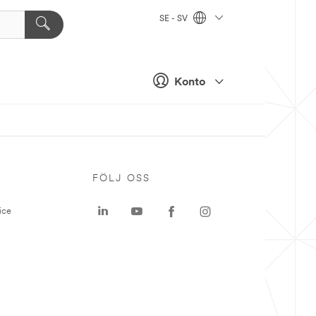
SE - SV
Konto
P
FÖLJ OSS
ice