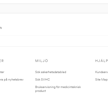
n
ER
MILJÖ
HJÄL
ter
Sök säkerhetsdatablad
Kundserv
ra på nyhetsbrev
Sök SVHC
Site Map
Bruksanvisning för medicinteknisk
product