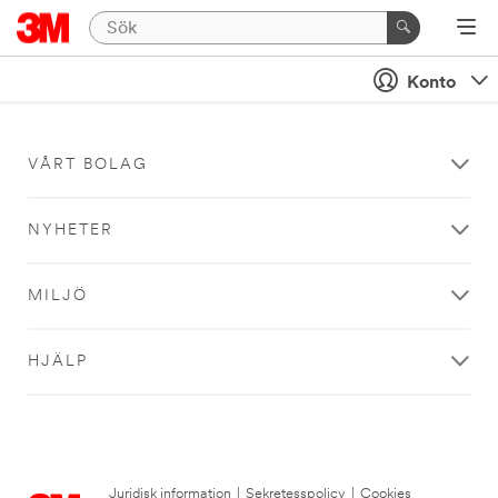
Konto
VÅRT BOLAG
NYHETER
MILJÖ
HJÄLP
Juridisk information
|
Sekretesspolicy
|
Cookies