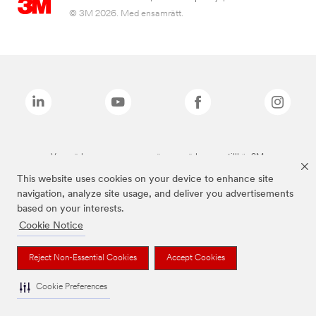
© 3M 2026. Med ensamrätt.
Varumärken som anges ovan är varumärken som tillhör 3M.
This website uses cookies on your device to enhance site
navigation, analyze site usage, and deliver you advertisements
based on your interests.
Cookie Notice
Reject Non-Essential Cookies
Accept Cookies
Cookie Preferences