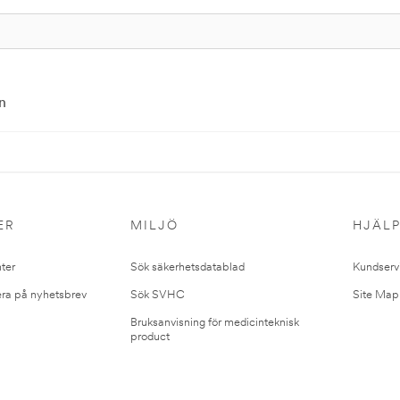
n
ER
MILJÖ
HJÄL
ter
Sök säkerhetsdatablad
Kundserv
ra på nyhetsbrev
Sök SVHC
Site Map
Bruksanvisning för medicinteknisk
product