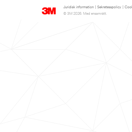
Juridisk information
|
Sekretesspolicy
|
Cook
© 3M 2026. Med ensamrätt.