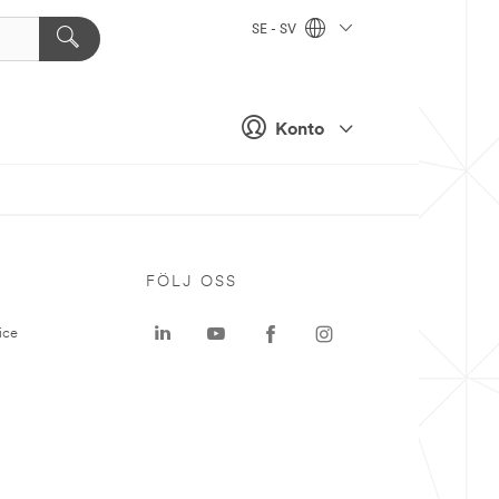
SE - SV
Konto
P
FÖLJ OSS
ice