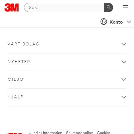
Konto
VÅRT BOLAG
NYHETER
MILJÖ
HJÄLP
Juridisk information
|
Sekretesspolicy
|
Cookies