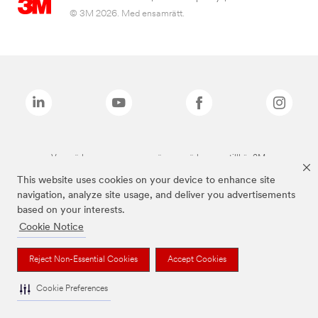
© 3M 2026. Med ensamrätt.
Varumärken som anges ovan är varumärken som tillhör 3M.
This website uses cookies on your device to enhance site
navigation, analyze site usage, and deliver you advertisements
based on your interests.
Cookie Notice
Reject Non-Essential Cookies
Accept Cookies
Cookie Preferences