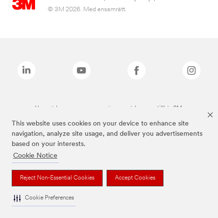
© 3M 2026. Med ensamrätt.
Varumärken som anges ovan är varumärken som tillhör 3M.
This website uses cookies on your device to enhance site
navigation, analyze site usage, and deliver you advertisements
based on your interests.
Cookie Notice
Reject Non-Essential Cookies
Accept Cookies
Cookie Preferences