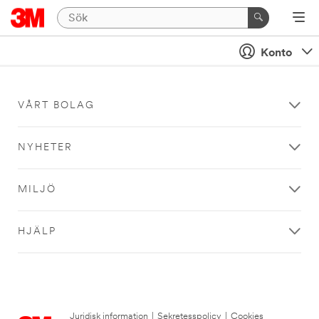
Konto
VÅRT BOLAG
NYHETER
MILJÖ
HJÄLP
Juridisk information
|
Sekretesspolicy
|
Cookies