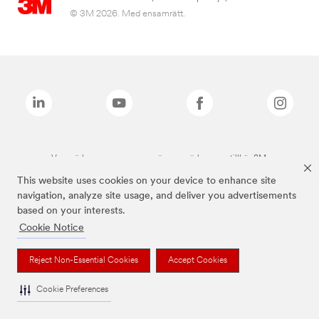
© 3M 2026. Med ensamrätt.
Varumärken som anges ovan är varumärken som tillhör 3M.
This website uses cookies on your device to enhance site
navigation, analyze site usage, and deliver you advertisements
based on your interests.
Cookie Notice
Reject Non-Essential Cookies
Accept Cookies
Cookie Preferences