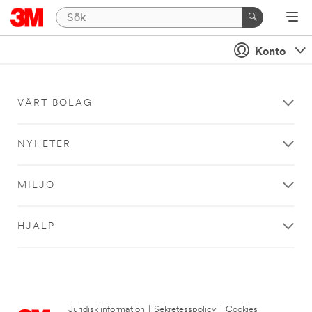
Konto
VÅRT BOLAG
NYHETER
MILJÖ
HJÄLP
Juridisk information
|
Sekretesspolicy
|
Cookies