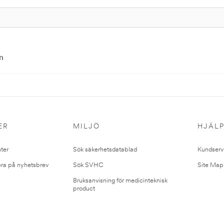
n
ER
MILJÖ
HJÄL
ter
Sök säkerhetsdatablad
Kundserv
ra på nyhetsbrev
Sök SVHC
Site Map
Bruksanvisning för medicinteknisk
product