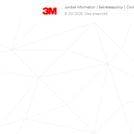
Juridisk information
|
Sekretesspolicy
|
Cook
© 3M 2026. Med ensamrätt.