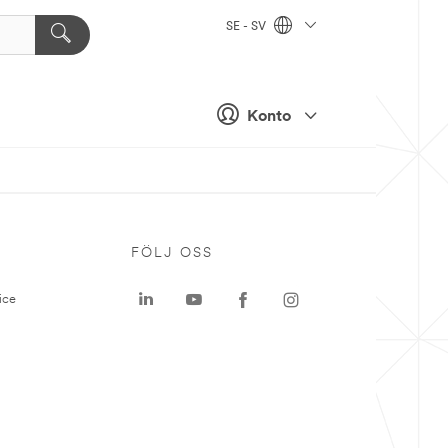
SE - SV
Konto
P
FÖLJ OSS
ice