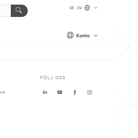
SE - SV
Konto
P
FÖLJ OSS
ice