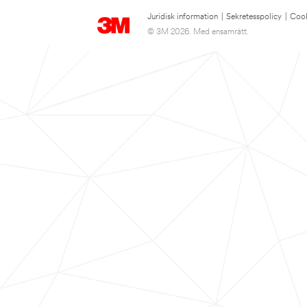
Juridisk information
|
Sekretesspolicy
|
Cook
© 3M 2026. Med ensamrätt.