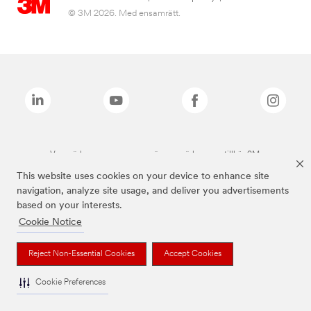
© 3M 2026. Med ensamrätt.
Varumärken som anges ovan är varumärken som tillhör 3M.
This website uses cookies on your device to enhance site
navigation, analyze site usage, and deliver you advertisements
based on your interests.
Cookie Notice
Reject Non-Essential Cookies
Accept Cookies
Cookie Preferences