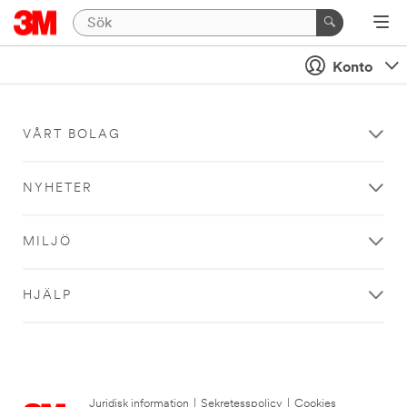
Konto
VÅRT BOLAG
NYHETER
MILJÖ
HJÄLP
Juridisk information
|
Sekretesspolicy
|
Cookies