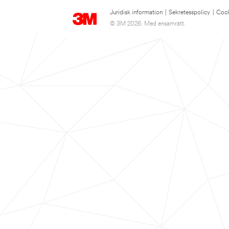
Juridisk information
|
Sekretesspolicy
|
Cook
© 3M 2026. Med ensamrätt.