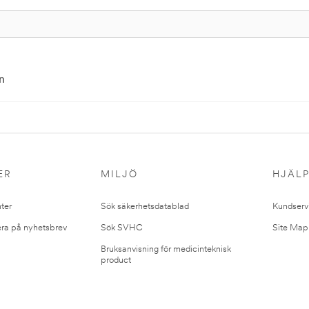
n
ER
MILJÖ
HJÄL
ter
Sök säkerhetsdatablad
Kundserv
ra på nyhetsbrev
Sök SVHC
Site Map
Bruksanvisning för medicinteknisk
product