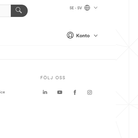
SE - SV
Konto
P
FÖLJ OSS
ice