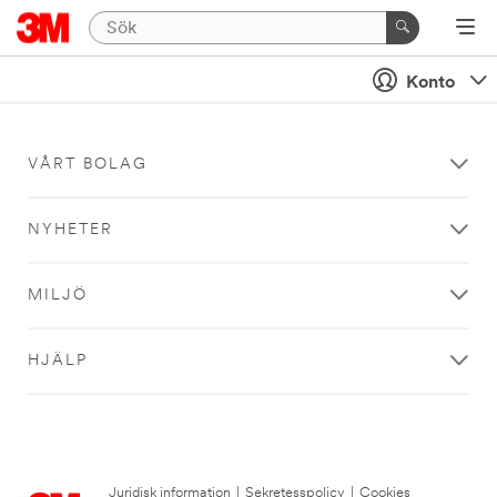
Konto
VÅRT BOLAG
NYHETER
MILJÖ
HJÄLP
Juridisk information
|
Sekretesspolicy
|
Cookies