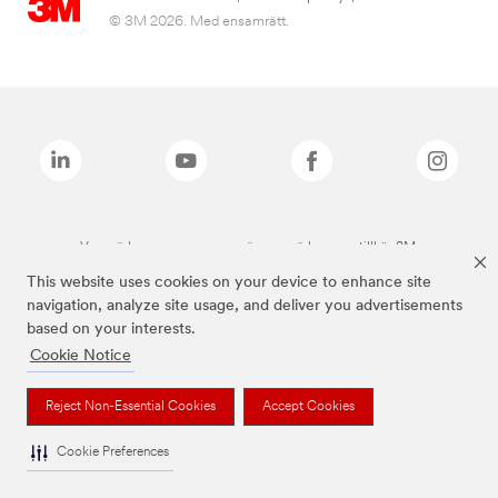
© 3M 2026. Med ensamrätt.
Varumärken som anges ovan är varumärken som tillhör 3M.
This website uses cookies on your device to enhance site
navigation, analyze site usage, and deliver you advertisements
based on your interests.
Cookie Notice
Reject Non-Essential Cookies
Accept Cookies
Cookie Preferences