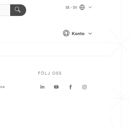
SE - SV
Konto
P
FÖLJ OSS
ice