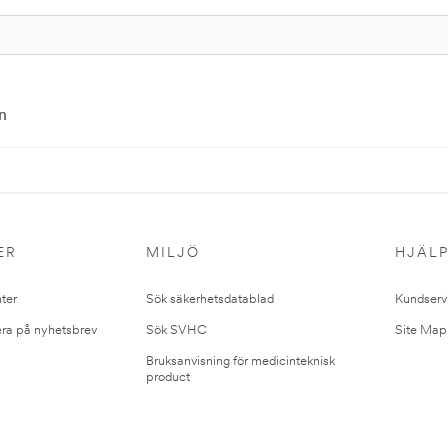
n
ER
MILJÖ
HJÄL
ter
Sök säkerhetsdatablad
Kundserv
ra på nyhetsbrev
Sök SVHC
Site Map
Bruksanvisning för medicinteknisk
product