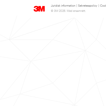
Juridisk information
|
Sekretesspolicy
|
Cook
© 3M 2026. Med ensamrätt.