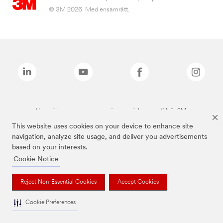
© 3M 2026. Med ensamrätt.
Varumärken som anges ovan är varumärken som tillhör 3M.
This website uses cookies on your device to enhance site
navigation, analyze site usage, and deliver you advertisements
based on your interests.
Cookie Notice
Reject Non-Essential Cookies
Accept Cookies
Cookie Preferences