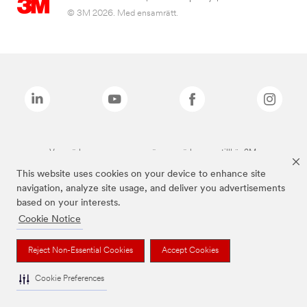
© 3M 2026. Med ensamrätt.
Varumärken som anges ovan är varumärken som tillhör 3M.
This website uses cookies on your device to enhance site
navigation, analyze site usage, and deliver you advertisements
based on your interests.
Cookie Notice
Reject Non-Essential Cookies
Accept Cookies
Cookie Preferences