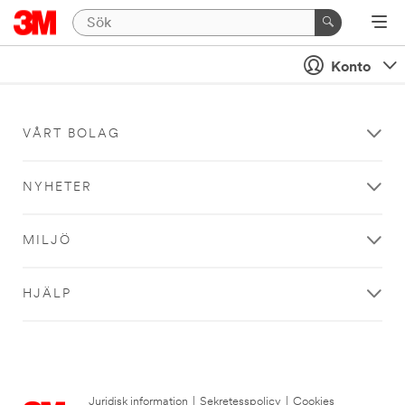
Konto
VÅRT BOLAG
NYHETER
MILJÖ
HJÄLP
Juridisk information
|
Sekretesspolicy
|
Cookies