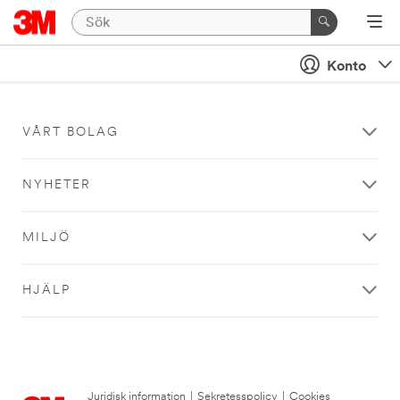
Konto
VÅRT BOLAG
NYHETER
MILJÖ
HJÄLP
Juridisk information
|
Sekretesspolicy
|
Cookies