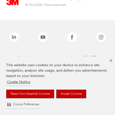
© 3M 2026. Med ensamrätt.
Varumärken som anges ovan är varumärken som tillhör 3M.
This website uses cookies on your device to enhance site
navigation, analyze site usage, and deliver you advertisements
based on your interests.
Cookie Notice
Reject Non-Essential Cookies
Accept Cookies
Cookie Preferences