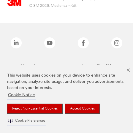
© 3M 2026. Med ensamrätt.
Varumärken som anges ovan är varumärken som tillhör 3M.
This website uses cookies on your device to enhance site
navigation, analyze site usage, and deliver you advertisements
based on your interests.
Cookie Notice
Reject Non-Essential Cookies
Accept Cookies
Cookie Preferences