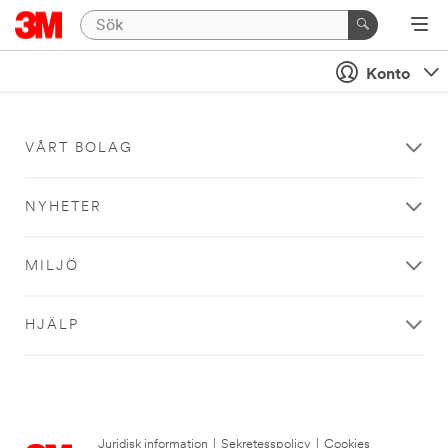
Konto
VÅRT BOLAG
NYHETER
MILJÖ
HJÄLP
Juridisk information
|
Sekretesspolicy
|
Cookies