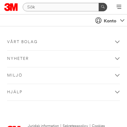
Konto
VÅRT BOLAG
NYHETER
MILJÖ
HJÄLP
Juridisk information
|
Sekretesspolicy
|
Cookies