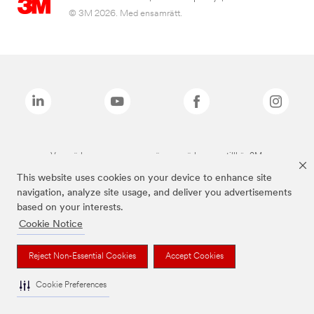
© 3M 2026. Med ensamrätt.
Varumärken som anges ovan är varumärken som tillhör 3M.
This website uses cookies on your device to enhance site
navigation, analyze site usage, and deliver you advertisements
based on your interests.
Cookie Notice
Reject Non-Essential Cookies
Accept Cookies
Cookie Preferences