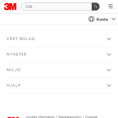
Konto
VÅRT BOLAG
NYHETER
MILJÖ
HJÄLP
Juridisk information
|
Sekretesspolicy
|
Cookies