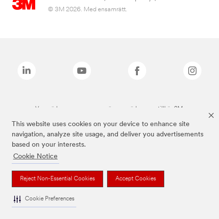
© 3M 2026. Med ensamrätt.
Varumärken som anges ovan är varumärken som tillhör 3M.
This website uses cookies on your device to enhance site
navigation, analyze site usage, and deliver you advertisements
based on your interests.
Cookie Notice
Reject Non-Essential Cookies
Accept Cookies
Cookie Preferences