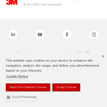
© 3M 2026. Med ensamrätt.
Varumärken som anges ovan är varumärken som tillhör 3M.
This website uses cookies on your device to enhance site
navigation, analyze site usage, and deliver you advertisements
based on your interests.
Cookie Notice
Reject Non-Essential Cookies
Accept Cookies
Cookie Preferences