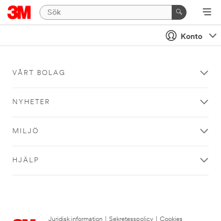
Konto
VÅRT BOLAG
NYHETER
MILJÖ
HJÄLP
Juridisk information
|
Sekretesspolicy
|
Cookies