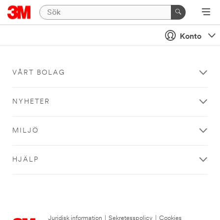
Konto
VÅRT BOLAG
NYHETER
MILJÖ
HJÄLP
Juridisk information
|
Sekretesspolicy
|
Cookies