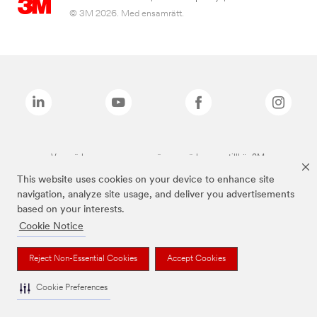
© 3M 2026. Med ensamrätt.
Varumärken som anges ovan är varumärken som tillhör 3M.
This website uses cookies on your device to enhance site
navigation, analyze site usage, and deliver you advertisements
based on your interests.
Cookie Notice
Reject Non-Essential Cookies
Accept Cookies
Cookie Preferences